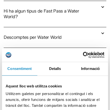
Hi ha algun tipus de Fast Pass a Water
World?
Descomptes per Water World
Water World proveeix de tovalloles als
visitants del parc?
Consentiment
Detalls
Informació
Requeriments d’alçada per pujar a Water
Aquest lloc web utilitza cookies
World
Utilitzem galetes per personalitzar el contingut i els
anuncis, oferir funcions de mitjans socials i analitzar el
trànsit del lloc. També compartim la informació sobre