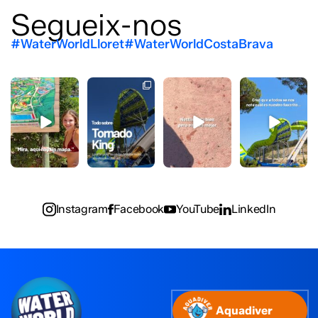
Segueix-nos
#WaterWorldLloret
#WaterWorldCostaBrava
Me conozco
Ser único en
Pausa esa
Oh Tornado
este sitio
Europa hay
serie. El
King…
mejor que
que
verano está
141
1
mi casa
demostrarlo.
fuera.
…y
...
Y aquí
...
No sé
...
159
0
119
2
48
2
Instagram
Facebook
YouTube
LinkedIn
Aquadiver