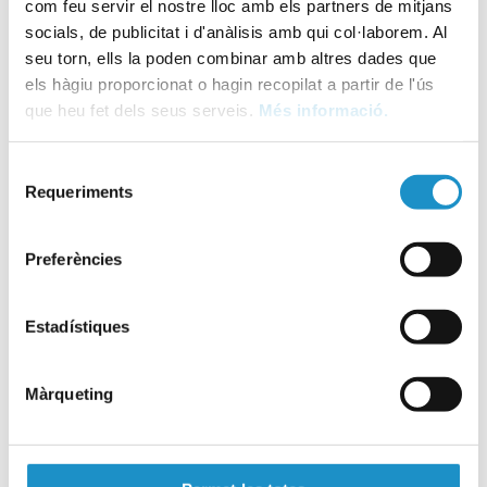
Quina alçada té l’atracció més gran de
com feu servir el nostre lloc amb els partners de mitjans
Water World?
socials, de publicitat i d'anàlisis amb qui col·laborem. Al
seu torn, ells la poden combinar amb altres dades que
els hàgiu proporcionat o hagin recopilat a partir de l'ús
que heu fet dels seus serveis.
Més informació.
Com és de gran Water World Lloret?
Selecció
Requeriments
de
Es poden comprar entrades a taquilla el
consentiment
mateix dia?
Preferències
Alçada mínima per a pujar a la càpsula de
Estadístiques
Speed Furious
Màrqueting
Carregar més preguntes