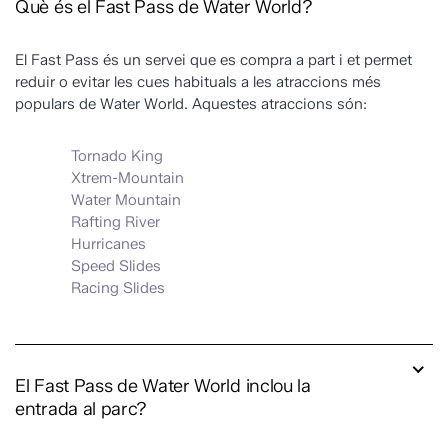
Què és el Fast Pass de Water World?
Horari
Obert
El Fast Pass és un servei que es compra a part i et permet
Com arribar
Horari d’avui:
reduir o evitar les cues habituals a les atraccions més
10:00 h. -
populars de Water World. Aquestes atraccions són:
Restaurants
Atraccions 18:00
h. / Parc 19:00
Serveis
Tornado King
h.
Xtrem-Mountain
Water Mountain
Mapa
Rafting River
Interactiu
Hurricanes
Speed Slides
Racing Slides
El Fast Pass de Water World inclou la
entrada al parc?