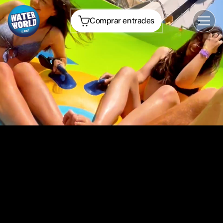
Comprar
Comprar entrades
entrades
Inici
‹ Tornar al menú
Prepara
Prepara la
la teva
teva visita
visita
Atraccions
Preus i
Tarifes
Preguntes
freqüents
Fast Pass
Zones VIP